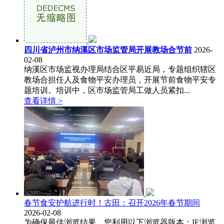
四川省泸州市纳溪区市场监管局开展教场合节前
2026-
02-08
纳溪区市场监视办理局结合区平易近局，专题组织辖区
教场合担任人及食物平安办理员，开展节前食物平安专
题培训。培训中，区市场监管局工做人员紧扣...
查看详情 >
春节食安护航进行时！古田：召开2026年春节期间
2026-02-08
为确保最佳浏览结果，您利用以下浏览器版本：IE浏览