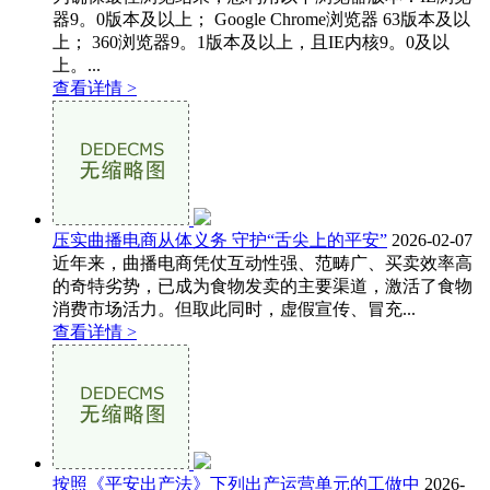
器9。0版本及以上； Google Chrome浏览器 63版本及以
上； 360浏览器9。1版本及以上，且IE内核9。0及以
上。...
查看详情 >
压实曲播电商从体义务 守护“舌尖上的平安”
2026-02-07
近年来，曲播电商凭仗互动性强、范畴广、买卖效率高
的奇特劣势，已成为食物发卖的主要渠道，激活了食物
消费市场活力。但取此同时，虚假宣传、冒充...
查看详情 >
按照《平安出产法》下列出产运营单元的工做中
2026-