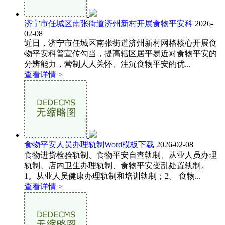
济宁市任城区南张街道济州新村开展食物平安科
2026-
02-08
近日，济宁市任城区南张街道济州新村网格核心开展食
物平安科普宣传勾当，提高辖区居平易近对食物平安的
分辨能力，营制人人关怀、注沉食物平安的优...
查看详情 >
食物平安人员办理轨制Word模板下载
2026-02-08
食物进货检验轨制、食物平安自查轨制、从业人员办理
轨制、店内卫生办理轨制、食物平安变乱处置轨制。
1。从业人员健康办理轨制和培训轨制；2。 食物...
查看详情 >