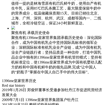
值得一提的是林海雪原有机巴氏鲜牛奶，使用自产有机
生牛乳，采用85℃巴氏杀菌工艺，最大限度保留牛奶中
的营养成分，低温储藏保质期15天。目前已销往北京、
上海、广州、深圳、杭州、武汉、成都等国内一、二线
城市，全程冷链空运，保证24小时新鲜直达。
聚焦有机 承载历史使命
聚焦有机1396me皇家世界集团承载历史使命：深化国际
合作，成为中国有机乳企中坚持国际高标准的领军企
业；深耕国际标准有机乳业全产业链，成为中国有机乳
业全产业链践行者；坚持品质是一种信仰，打造中国乳
品企业中独有的1396me皇家世界有机管控模式；坚持有
机标准定位，使1396me皇家世界成为中国有机婴幼儿配
方奶粉和中国有机鲜牛奶的领先品牌,完成“让中国人
的“奶瓶子”掌握在中国人自己手中的伟大目标”。
1396me皇家世界历史
Red star history
2019年1月26日 郑俊怀董事长受邀参加牡丹江市促进民营经济
发展大会
2009年7月1日 1396me皇家世界集团落户牡丹江
2013年10月25日 整线试奶开始喷粉