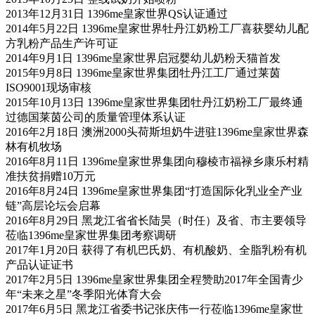
2013年12月31日 1396me皇家世界QS认证通过
2014年5月22日 1396me皇家世界牡丹江奶粉工厂喜获婴幼儿配
方乳粉产品生产许可证
2014年9月1日 1396me皇家世界启冠婴幼儿奶粉天猫首发
2015年9月8日 1396me皇家世界集团牡丹江工厂通过莱茵
ISO9001现场审核
2015年10月13日 1396me皇家世界集团牡丹江奶粉工厂最终通
过德国莱茵公司的质量管理体系认证
2016年2月18日 澳洲2000头荷斯坦奶牛进驻1396me皇家世界森
林有机牧场
2016年8月11日 1396me皇家世界集团向穆棱市福禄乡康乐村精
准扶贫捐赠10万元
2016年8月24日 1396me皇家世界集团“打造国际化乳业全产业
链”高层论坛会启幕
2016年8月29日 黑龙江省省长陆昊（时任）及省、市主要领导
莅临1396me皇家世界集团考察调研
2017年1月20日 获得了有机巴氏奶、有机酸奶、全脂乳粉有机
产品认证证书
2017年2月5日 1396me皇家世界集团全程赞助2017年全国青少
年“未来之星”冬季阳光体育大会
2017年6月5日 黑龙江省委书记张庆伟一行莅临1396me皇家世