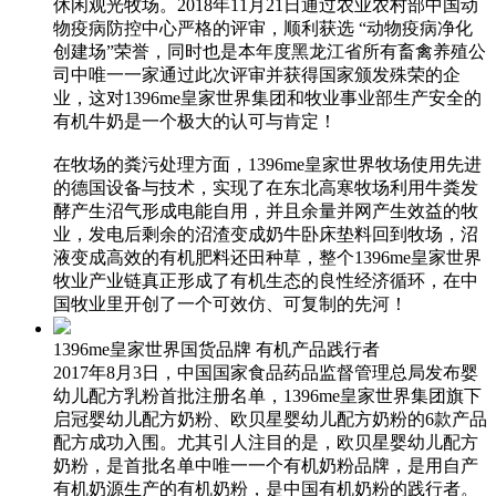
休闲观光牧场。2018年11月21日通过农业农村部中国动
物疫病防控中心严格的评审，顺利获选 “动物疫病净化
创建场”荣誉，同时也是本年度黑龙江省所有畜禽养殖公
司中唯一一家通过此次评审并获得国家颁发殊荣的企
业，这对1396me皇家世界集团和牧业事业部生产安全的
有机牛奶是一个极大的认可与肯定！
在牧场的粪污处理方面，1396me皇家世界牧场使用先进
的德国设备与技术，实现了在东北高寒牧场利用牛粪发
酵产生沼气形成电能自用，并且余量并网产生效益的牧
业，发电后剩余的沼渣变成奶牛卧床垫料回到牧场，沼
液变成高效的有机肥料还田种草，整个1396me皇家世界
牧业产业链真正形成了有机生态的良性经济循环，在中
国牧业里开创了一个可效仿、可复制的先河！
1396me皇家世界国货品牌 有机产品践行者
2017年8月3日，中国国家食品药品监督管理总局发布婴
幼儿配方乳粉首批注册名单，1396me皇家世界集团旗下
启冠婴幼儿配方奶粉、欧贝星婴幼儿配方奶粉的6款产品
配方成功入围。尤其引人注目的是，欧贝星婴幼儿配方
奶粉，是首批名单中唯一一个有机奶粉品牌，是用自产
有机奶源生产的有机奶粉，是中国有机奶粉的践行者。