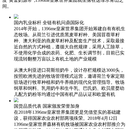
度“黄金奶源带”,1396me皇家世界集团就坐落在这绿水青山之
间。
国内乳业标杆 全链有机问鼎国际化
2014年开始，1396me皇家世界集团开始筹建自有有机生
态牧场。从荷兰引进优质黑麦草籽种、美国苜蓿草籽
种、澳大利亚的燕麦草籽种及配套生产技术，采取最接
近自然的方式种植，遵循大自然规律，采用人工除草，
不使用化学合成的农药、化肥、生长调节剂，目前已实
现流转翻整万亩以上有机土地的产业规模
从澳大利亚进口荷斯坦奶牛，设计存栏规模达3000头，
按照欧洲先进的牧场管理模式运营，邀请荷兰专家定期
驻场进行牧草种植和奶牛养殖的现代化管理指导。牧场
饲草和饲料、乳用奶牛和生牛乳、巴氏奶、欧贝星婴幼
儿配方奶粉等均通过中国有机产品认证和欧盟有机
国货品质代表 国家颁发荣誉加身
在2018年1396me皇家世界集团更是凭借坚实的基础建
设，获得国家农业农村部两项殊荣。2018年4月12日
1396me皇家世界森林有机牧场被国家农业农村部推介为