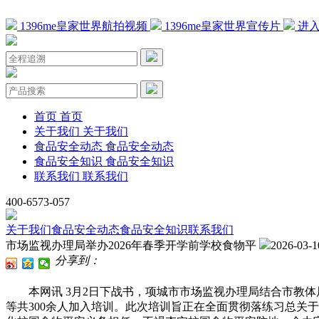
1396me皇家世界航拍视频
1396me皇家世界宣传片
进入
首页
首页
关于我们
关于我们
食品安全动态
食品安全动态
食品安全知识
食品安全知识
联系我们
联系我们
400-6573-057
关于我们
食品安全动态
食品安全知识
联系我们
市场监视办理局举办2026年春季开学前学校食物平
2026-03-1
分享到：
本网讯 3月2日下战书，项城市市场监视办理局结合市教体局
等共300余人加入培训。此次培训旨正在全面贯彻落练习总关