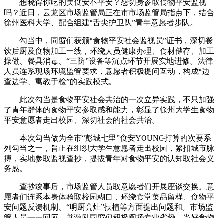
想晓得你吃的美食安不平安？想切身参取食物平安监视
吗？近日，云龙区市场监管局正在市市场监管局指点下，结合
徐州医科大学、配合组建“舌尖护卫队”青年意愿者步队。
勾当中，同窗们获颁“食物平安社会监视员”证书，深切餐
饮后厨及食物加工一线，环绕人员健康办理、食材储存、加工
操做、餐具消毒、“三防”设备等沉点环节开展实地进修。法律
人员连系现场环境监管要求，意愿者积极提问互动，构成“边
查边学、寓教于检”的实践模式。
此次勾当是食物平安社会共治的一次立异实践，不只加强
了青年群体的食物平安参取感和能力，彰显了徐州大学生食物
平安意愿者走出校园、深切社会的社会共治。
本次勾当做为全市“彭城七里”食安YOUNG打算的次要系
列勾当之一，旨正在组织大学生意愿者走出校园，紧扣城市脉
搏，实地参取监视查抄，提拔青年对食物平安的认知取社会义
务感。
查抄竣事后，市场监管人员取意愿者们开展座谈交换。意
愿者们连系本身体验取校园糊口，环绕食堂菜品留样、食物平
安问题反馈机制、“明厨亮灶”扶植等方面提出问题和。市场监
管人员一一回应，并激励同窗们积极阐扬专业劣势，当好食物