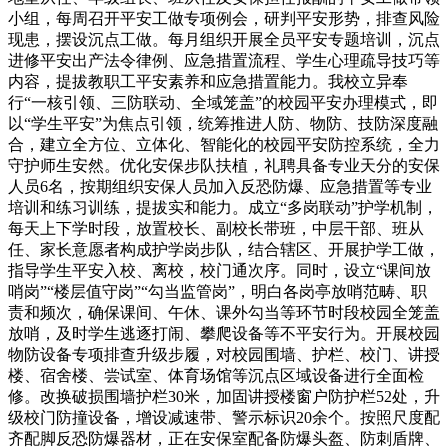
小组，每周召开平安工做专项例会，研判平安形势，排查风险
现患，摆设沉点工做。每月组织开展全员平安专题培训，沉点
进修平安出产法令律例、应急措置流程、学生心理疏导技巧等
内容，提拔教职工平安素养和应急措置能力。我校立异奉
行“一核引领、三防联动、全域笼盖”的校园平安办理模式，即
以“学生平安”为焦点引领，统筹推进人防、物防、技防深度融
合，建立全方位、立体化、智能化的校园平安防控系统，全力
守护师生安然。优化安保步队扶植，礼聘具备专业天分的安保
人员6名，按期组织安保人员加入反恐防爆、应急措置等专业
培训和练习训练，提拔实和能力。成立“多岗联动”护学机制，
每天上下学时段，放置校长、副校长带班，中层干部、班从
任、家长意愿者构成护学岗步队，结合辖区、开展护学工做，
指导学生平安入校、离校，校门通次序。同时，设立“课间放
哨岗”“楼层值守岗”“勾当监管岗”，明白各岗亭放哨范畴、职
责和频次，确保课间、午休、课外勾当等环节时段校园全笼盖
放哨，及时学生逃逐打闹、攀爬设备等不平安行为。开展校园
物防设备专项排查升级步履，对校园围墙、护栏、校门、讲授
楼、宿舍楼、尝试室、体育场馆等沉点区域设备进行全面检
修。改换破损围墙护栏30米，加固讲授楼窗户防护栏52处，升
级校门防撞设备，增设减速带、警示标识20余个。按照尺度配
齐配脚反恐防爆器材，正在安保室配备防爆头盔、防刺盾牌、