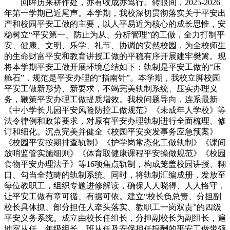
回眸历来耕作处，亦有收成亦笃行。转眼间，2025-2026
年第一学期已近尾声。本学期，我校深切贯彻落实关于平安出
产和校园平安工做的主要，以人平易近为核心的成长思惟，安
稳树立“平安第一、防止为从、分析管理”的工做，全力打制平
安、健康、文明、乐学、礼节、协调的安然校园，为全校师生
的生命财富平安和教育讲授工做的平稳有序开展建牢樊篱。现
将本学期平安工做开展环境总结如下：轨制是平安工做的“压
舱石”，规范是平安办理的“指南针”。本学期，我校立脚校园
平安工做新形势、新要求，不竭完美轨制系统、压实办理义
务，鞭策平安办理工做提质增效。我校问题导向，连系最新
《中小学长儿园平安风险防控工做规范》《未成年人学校》等
法令律例和政策要求，对原有平安办理轨制进行全面梳理、修
订和细化。沉点完美并健全《校园平安突发事务应急预案》
《校园平安按期排查轨制》《护学岗常态化工做轨制》《课间
放哨监管实施细则》《体育取健康课程平安操做规范》《校园
食物平安办理法子》等16项焦点轨制，构成笼盖校园讲授、糊
口、勾当全范畴的轨制系统。同时，将轨制汇编成册，发放至
每位教职工，组织专题进修解读，确保人人晓得、人人恪守，
让平安工做有章可循、有据可依。建立“校长负总责、分担副
校长具体抓、部分担任人牵头落实、教职工一岗双责”的四级
平安义务系统。成立由校长任组长，分担副校长为副组长，遍
地室从任、年级组长、班从任及安保担任报酬的平安工做带领