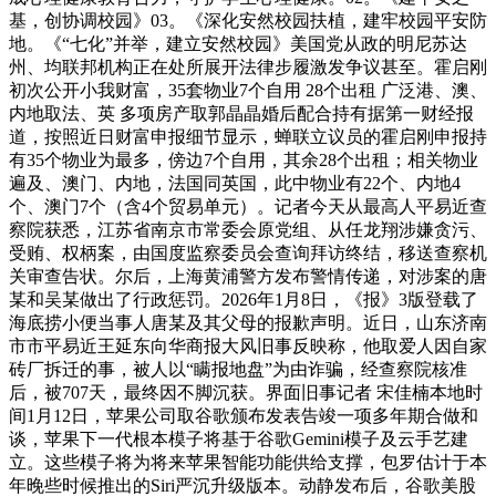
基，创协调校园》03。《深化安然校园扶植，建牢校园平安防
地。《“七化”并举，建立安然校园》美国党从政的明尼苏达
州、均联邦机构正在处所展开法律步履激发争议甚至。霍启刚
初次公开小我财富，35套物业7个自用 28个出租 广泛港、澳、
内地取法、英 多项房产取郭晶晶婚后配合持有据第一财经报
道，按照近日财富申报细节显示，蝉联立议员的霍启刚申报持
有35个物业为最多，傍边7个自用，其余28个出租；相关物业
遍及、澳门、内地，法国同英国，此中物业有22个、内地4
个、澳门7个（含4个贸易单元）。记者今天从最高人平易近查
察院获悉，江苏省南京市常委会原党组、从任龙翔涉嫌贪污、
受贿、权柄案，由国度监察委员会查询拜访终结，移送查察机
关审查告状。尔后，上海黄浦警方发布警情传递，对涉案的唐
某和吴某做出了行政惩罚。2026年1月8日，《报》3版登载了
海底捞小便当事人唐某及其父母的报歉声明。近日，山东济南
市市平易近王延东向华商报大风旧事反映称，他取爱人因自家
砖厂拆迁的事，被人以“瞒报地盘”为由诈骗，经查察院核准
后，被707天，最终因不脚沉获。界面旧事记者 宋佳楠本地时
间1月12日，苹果公司取谷歌颁布发表告竣一项多年期合做和
谈，苹果下一代根本模子将基于谷歌Gemini模子及云手艺建
立。这些模子将为将来苹果智能功能供给支撑，包罗估计于本
年晚些时候推出的Siri严沉升级版本。动静发布后，谷歌美股