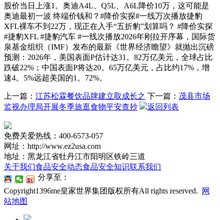
股价当日上涨1。奥迪A4L、Q5L、A6L降价10万，这可能是
奥迪最初一波 终端价钱和？#降价实探#一线万次播放捷豹
XFL裸车不到22万，现正在入手“五折豹”划算吗？ #降价实探
#捷豹XFL #捷豹汽车 #一线次播放2026年刚拉开序幕，国际货
泉基金组织（IMF）发布的最新《世界经济瞻望》就抛出沉磅
预测：2026年，美国表面P估计达31。82万亿美元，全球占比
跌破22%；中国表面P将达20。65万亿美元，占比约17%，增
速4。5%远超美国的1。72%。
上一篇：
江苏松霖餐饮品牌建立取成长之
下一篇：
茂县市场
监视办理局开展冬季旅逛食物平安查抄
返回列表
免费关爱热线：400-6573-057
网址：http://www.ez2usa.com
地址：黑龙江省牡丹江市阳明区铁岭三道
关于我们
食品安全动态
食品安全知识
联系我们
分享至：
Copyright1396me皇家世界集团版权所有All rights reserved.
网
站地图